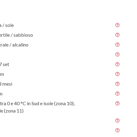
/ sole
ertile / sabbioso
rale / alcalino
7 set
 m
8 mesi
 m
ra 0 e 40 °C in Sud e isole (zona 10),
e (zona 11)