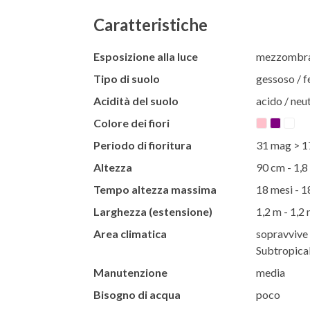
Caratteristiche
Esposizione alla luce
mezzombra 
Tipo di suolo
gessoso / f
Acidità del suolo
acido / neut
Colore dei fiori
Periodo di fioritura
31 mag > 1
Altezza
90 cm - 1,8
Tempo altezza massima
18 mesi - 1
Larghezza (estensione)
1,2 m - 1,2
Area climatica
sopravvive t
Subtropical
Manutenzione
media
Bisogno di acqua
poco