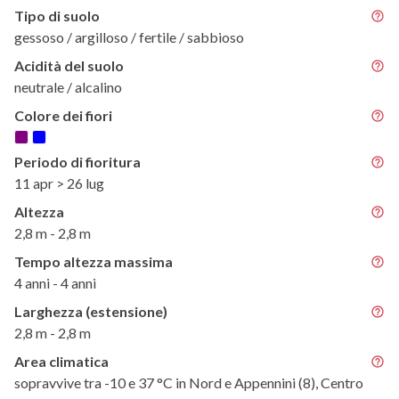
Tipo di suolo
gessoso / argilloso / fertile / sabbioso
Acidità del suolo
neutrale / alcalino
Colore dei fiori
Periodo di fioritura
11 apr > 26 lug
Altezza
2,8 m - 2,8 m
Tempo altezza massima
4 anni - 4 anni
Larghezza (estensione)
2,8 m - 2,8 m
Area climatica
sopravvive tra -10 e 37 °C in Nord e Appennini (8), Centro