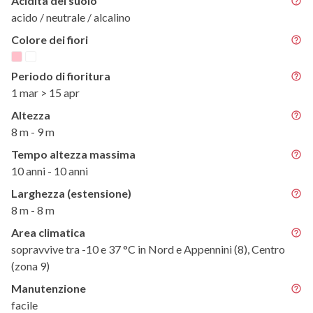
Acidità del suolo
acido / neutrale / alcalino
Colore dei fiori
Periodo di fioritura
1 mar > 15 apr
Altezza
8 m - 9 m
Tempo altezza massima
10 anni - 10 anni
Larghezza (estensione)
8 m - 8 m
Area climatica
sopravvive tra -10 e 37 °C in Nord e Appennini (8), Centro
(zona 9)
Manutenzione
facile