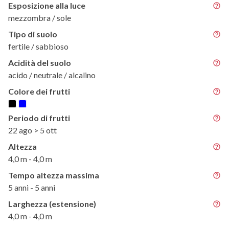
Esposizione alla luce
mezzombra / sole
Tipo di suolo
fertile / sabbioso
Acidità del suolo
acido / neutrale / alcalino
Colore dei frutti
Periodo di frutti
22 ago > 5 ott
Altezza
4,0 m - 4,0 m
Tempo altezza massima
5 anni - 5 anni
Larghezza (estensione)
4,0 m - 4,0 m