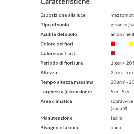
Caratteristiche
Esposizione alla luce
mezzombra 
Tipo di suolo
gessoso / ar
Acidità del suolo
acido / neut
Colore dei fiori
Colore dei frutti
Periodo di fioritura
1 gen > 20 
Altezza
2,5 m - 5 m
Tempo altezza massima
20 anni - 20
Larghezza (estensione)
5 m - 5 m
Area climatica
sopravvive 
(zona 9)
Manutenzione
facile
Bisogno di acqua
poco