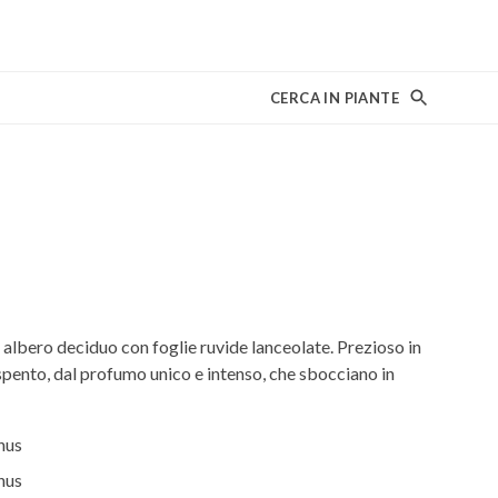
CERCA IN PIANTE
albero deciduo con foglie ruvide lanceolate. Prezioso in
o spento, dal profumo unico e intenso, che sbocciano in
hus
hus