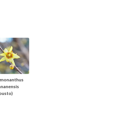
imonanthus
nnanensis
busto)