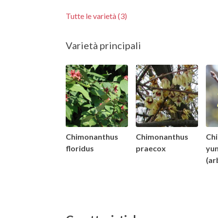
Tutte le varietà (3)
Varietà principali
Chimonanthus
Chimonanthus
Ch
floridus
praecox
yu
(ar