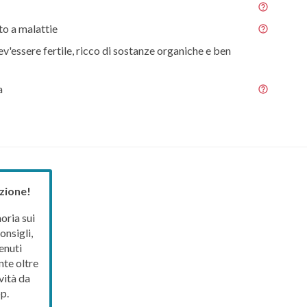
o a malattie
ev'essere fertile, ricco di sostanze organiche e ben
a
zione!
ria sui
onsigli,
enuti
nte oltre
vità da
p.