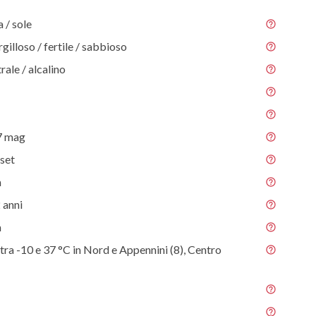
/ sole
gilloso / fertile / sabbioso
rale / alcalino
7 mag
 set
m
 anni
m
tra -10 e 37 °C in Nord e Appennini (8), Centro