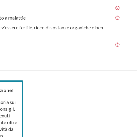
o a malattie
ev'essere fertile, ricco di sostanze organiche e ben
zione!
ria sui
onsigli,
enuti
nte oltre
vità da
p.