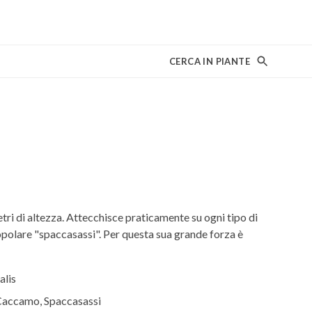
CERCA IN PIANTE
ri di altezza. Attecchisce praticamente su ogni tipo di
popolare "spaccasassi". Per questa sua grande forza è
alis
Caccamo, Spaccasassi