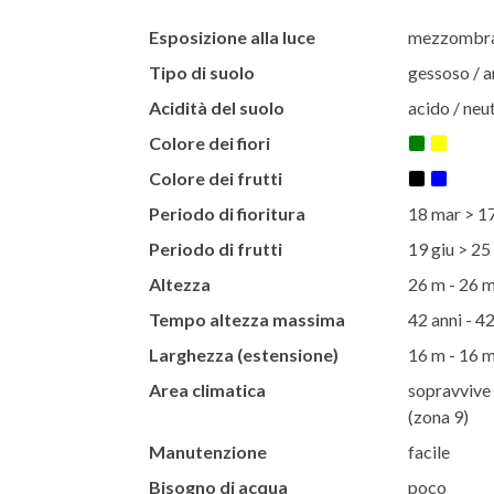
Esposizione alla luce
mezzombra 
Tipo di suolo
gessoso / ar
Acidità del suolo
acido / neut
Colore dei fiori
Colore dei frutti
Periodo di fioritura
18 mar > 1
Periodo di frutti
19 giu > 25
Altezza
26 m - 26 
Tempo altezza massima
42 anni - 42
Larghezza (estensione)
16 m - 16 
Area climatica
sopravvive 
(zona 9)
Manutenzione
facile
Bisogno di acqua
poco