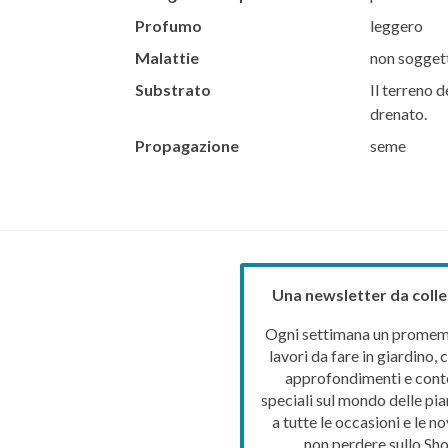
Profumo
leggero
Malattie
non soggett
Substrato
Il terreno d
drenato.
Propagazione
seme
Una newsletter da colle
Ogni settimana un promemo
lavori da fare in giardino, c
approfondimenti e cont
speciali sul mondo delle pia
a tutte le occasioni e le no
non perdere sullo Sho