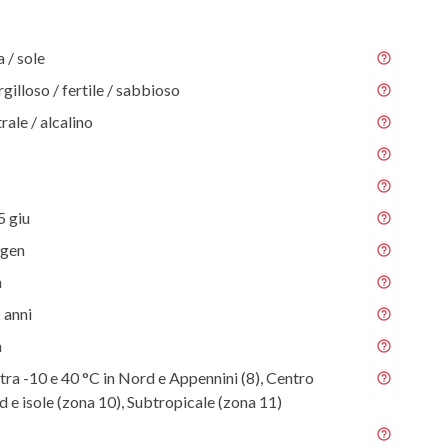
/ sole
gilloso / fertile / sabbioso
rale / alcalino
5 giu
 gen
m
 anni
m
tra -10 e 40 °C in Nord e Appennini (8), Centro
ud e isole (zona 10), Subtropicale (zona 11)