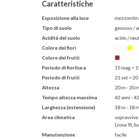
Caratteristiche
Esposizione alla luce
mezzombra 
Tipo di suolo
gessoso / ar
Acidità del suolo
acido / neut
Colore dei fiori
Colore dei frutti
Periodo di fioritura
15 mag > 1
Periodo di frutti
21 set > 20
Altezza
20 m - 20 
Tempo altezza massima
42 anni - 42
Larghezza (estensione)
18 m - 18 
Area climatica
sopravvive 
(zona 9), S
Manutenzione
facile