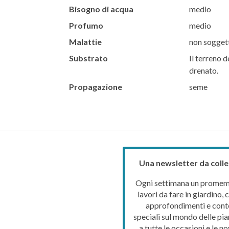
Bisogno di acqua
medio
Profumo
medio
Malattie
non soggett
Substrato
Il terreno d
drenato.
Propagazione
seme
Una newsletter da colle
Ogni settimana un promemo
lavori da fare in giardino, c
approfondimenti e cont
speciali sul mondo delle pia
a tutte le occasioni e le no