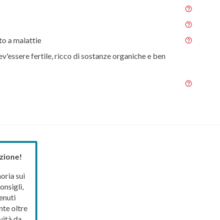
o a malattie
ev'essere fertile, ricco di sostanze organiche e ben
zione!
ria sui
onsigli,
enuti
nte oltre
vità da