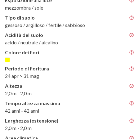
Esposizione alla luce
mezzombra / sole
Tipo di suolo
gessoso / argilloso / fertile / sabbioso
Acidità del suolo
acido / neutrale / alcalino
Colore dei fiori
Periodo di fioritura
24 apr > 31 mag
Altezza
2,0 m - 2,0 m
Tempo altezza massima
42 anni - 42 anni
Larghezza (estensione)
2,0 m - 2,0 m
Area climatica