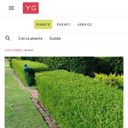
PIANTE
EVENTI
SERVIZI
Cerca piante
Guide
CERCA PIANTE
BOSSO