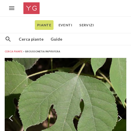
PIANTE
EVENTI
SERVIZI
Cerca piante
Guide
CERCA PIANTE
BROUSSONETIA PAPYRIFERA