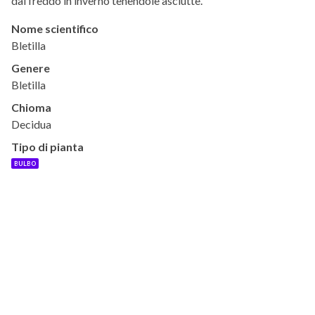
dal freddo in inverno tenendole asciutte.
Nome scientifico
Bletilla
Genere
Bletilla
Chioma
Decidua
Tipo di pianta
BULBO