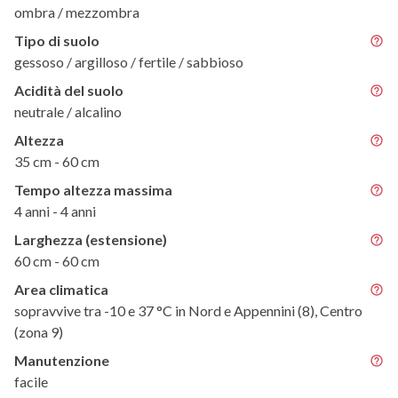
ombra / mezzombra
Tipo di suolo
gessoso / argilloso / fertile / sabbioso
Acidità del suolo
neutrale / alcalino
Altezza
35 cm - 60 cm
Tempo altezza massima
4 anni - 4 anni
Larghezza (estensione)
60 cm - 60 cm
Area climatica
sopravvive tra -10 e 37 °C in Nord e Appennini (8), Centro
(zona 9)
Manutenzione
facile