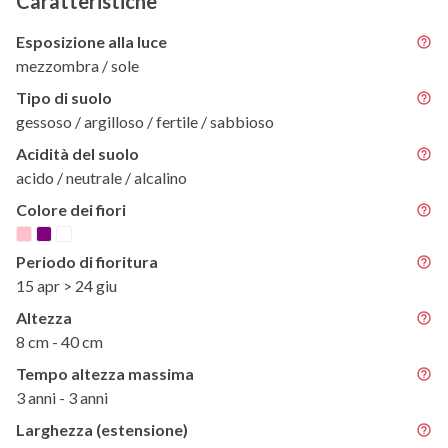
Caratteristiche
Esposizione alla luce
mezzombra / sole
Tipo di suolo
gessoso / argilloso / fertile / sabbioso
Acidità del suolo
acido / neutrale / alcalino
Colore dei fiori
Periodo di fioritura
15 apr > 24 giu
Altezza
8 cm - 40 cm
Tempo altezza massima
3 anni - 3 anni
Larghezza (estensione)