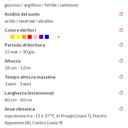
gessoso / argilloso / fertile / sabbioso
Acidità del suolo
acido / neutrale / alcalino
Colore dei fiori
M
Periodo di fioritura
15 mar > 30 giu
Altezza
18 cm - 1,0 m
Tempo altezza massima
3 anni - 3 anni
Larghezza (estensione)
60 cm - 60 cm
Area climatica
sopravvive tra -15 e 37 °C in Prealpi (zona 7), Nord e
Appennini (8), Centro (zona 9)