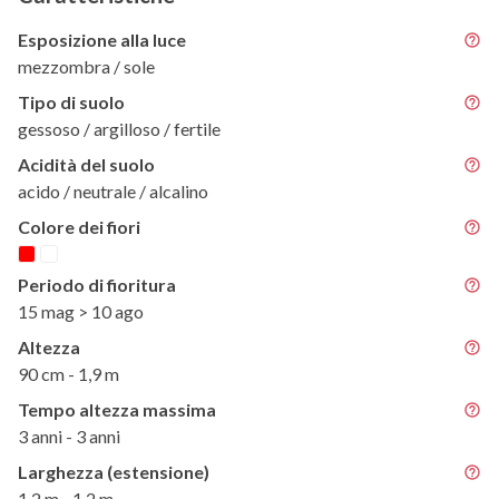
Esposizione alla luce
mezzombra / sole
Tipo di suolo
gessoso / argilloso / fertile
Acidità del suolo
acido / neutrale / alcalino
Colore dei fiori
Periodo di fioritura
15 mag > 10 ago
Altezza
90 cm - 1,9 m
Tempo altezza massima
3 anni - 3 anni
Larghezza (estensione)
1,2 m - 1,2 m