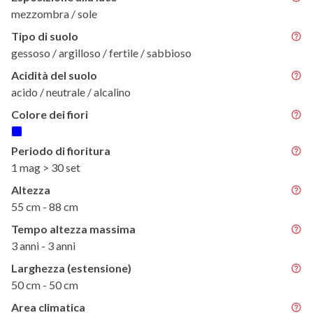
mezzombra / sole
Tipo di suolo
gessoso / argilloso / fertile / sabbioso
Acidità del suolo
acido / neutrale / alcalino
Colore dei fiori
Periodo di fioritura
1 mag > 30 set
Altezza
55 cm - 88 cm
Tempo altezza massima
3 anni - 3 anni
Larghezza (estensione)
50 cm - 50 cm
Area climatica