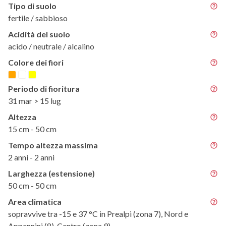
Tipo di suolo
fertile / sabbioso
Acidità del suolo
acido / neutrale / alcalino
Colore dei fiori
Periodo di fioritura
31 mar > 15 lug
Altezza
15 cm - 50 cm
Tempo altezza massima
2 anni - 2 anni
Larghezza (estensione)
50 cm - 50 cm
Area climatica
sopravvive tra -15 e 37 °C in Prealpi (zona 7), Nord e
Appennini (8), Centro (zona 9)