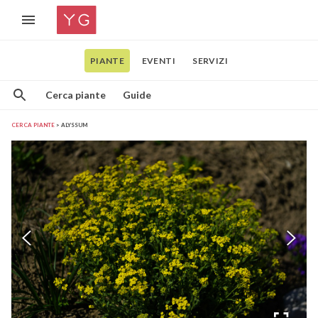
PIANTE
EVENTI
SERVIZI
Cerca piante
Guide
CERCA PIANTE
ALYSSUM