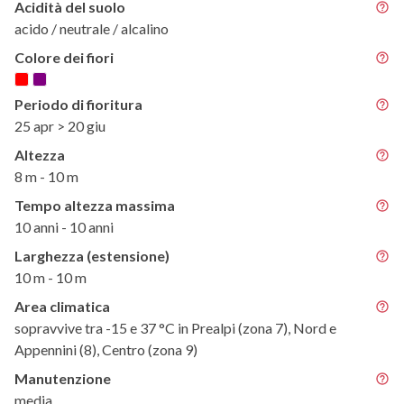
Acidità del suolo
acido / neutrale / alcalino
Colore dei fiori
Periodo di fioritura
25 apr > 20 giu
Altezza
8 m - 10 m
Tempo altezza massima
10 anni - 10 anni
Larghezza (estensione)
10 m - 10 m
Area climatica
sopravvive tra -15 e 37 °C in Prealpi (zona 7), Nord e
Appennini (8), Centro (zona 9)
Manutenzione
media