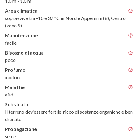
1,0 m - 1,0 m
Area climatica
sopravvive tra -10 e 37 °C in Nord e Appennini (8), Centro
(zona 9)
Manutenzione
facile
Bisogno di acqua
poco
Profumo
inodore
Malattie
afidi
Substrato
Il terreno dev'essere fertile, ricco di sostanze organiche e ben
drenato.
Propagazione
seme