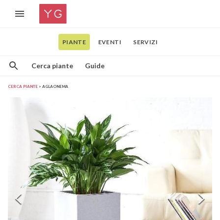
PIANTE
EVENTI
SERVIZI
Cerca piante
Guide
CERCA PIANTE
AGLAONEMA