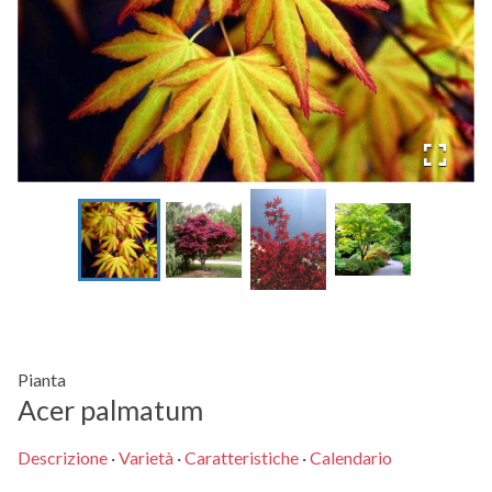
Pianta
Acer palmatum
Descrizione
·
Varietà
·
Caratteristiche
·
Calendario