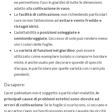
ne permettono l’uso in giardini di tutte le dimensioni,
adatto alla
coltivazione in vaso
.
La
facilità di coltivazione
, non richiedendo particolari
cure se non l’attenzione ad
evitare vento freddo e
ristagni idrici
.
L’adattabilità a
posizioni soleggiate e
semiombreggiate
. L’eccesso di sole può rendere meno
vivi i colori delle foglie.
La
varietà di funzioni nel giardino
: può essere
utilizzato come esemplare isolato o comporre bordure
miste, è anche usato per decorare sponde di specchi
d’acqua, in particolare per quelle varietà con i rami più
pendenti.
Da sapere:
L’acer palmatum non è soggetto a particolari malattie,
le
principali cause di problemi estetici sono dovute ad
errori di coltivazione
. Se le foglie si scuriscono, si seccano e
si accartocciano sui bordi possono essere causate da siccità