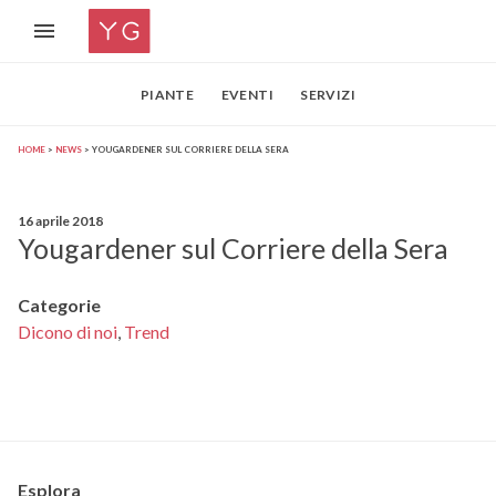
PIANTE
EVENTI
SERVIZI
HOME
NEWS
YOUGARDENER SUL CORRIERE DELLA SERA
16 aprile 2018
Yougardener sul Corriere della Sera
Categorie
Dicono di noi
,
Trend
Esplora