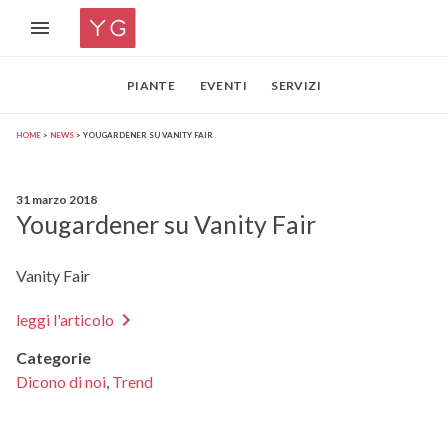
PIANTE
EVENTI
SERVIZI
HOME
NEWS
YOUGARDENER SU VANITY FAIR
31 marzo 2018
Yougardener su Vanity Fair
Vanity Fair
leggi l'articolo
Categorie
Dicono di noi
,
Trend