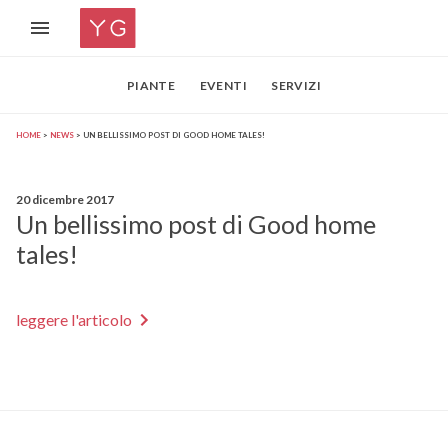
PIANTE
EVENTI
SERVIZI
HOME
NEWS
UN BELLISSIMO POST DI GOOD HOME TALES!
20 dicembre 2017
Un bellissimo post di Good home
tales!
leggere l'articolo