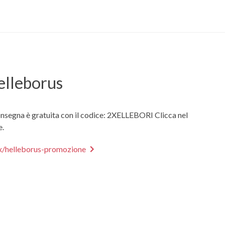
lleborus
segna è gratuita con il codice: 2XELLEBORI Clicca nel
e.
ix/helleborus-promozione