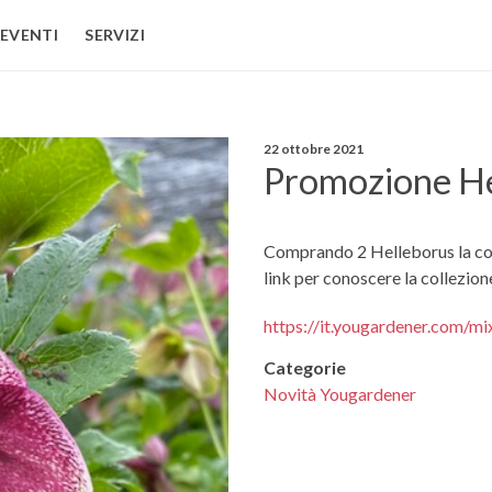
EVENTI
SERVIZI
22 ottobre 2021
Promozione He
Comprando 2 Helleborus la con
link per conoscere la collezion
https://it.yougardener.com/m
Categorie
Novità Yougardener