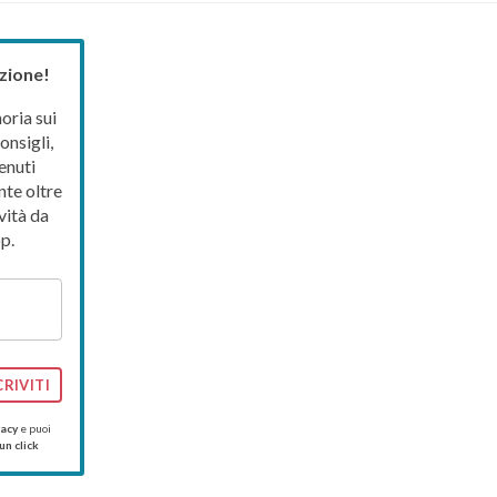
zione!
ria sui
onsigli,
enuti
nte oltre
vità da
p.
CRIVITI
vacy
e puoi
un click