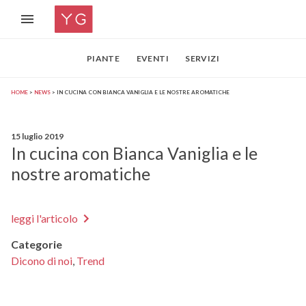
PIANTE
EVENTI
SERVIZI
HOME
NEWS
IN CUCINA CON BIANCA VANIGLIA E LE NOSTRE AROMATICHE
15 luglio 2019
In cucina con Bianca Vaniglia e le
nostre aromatiche
leggi l'articolo
Categorie
Dicono di noi
,
Trend