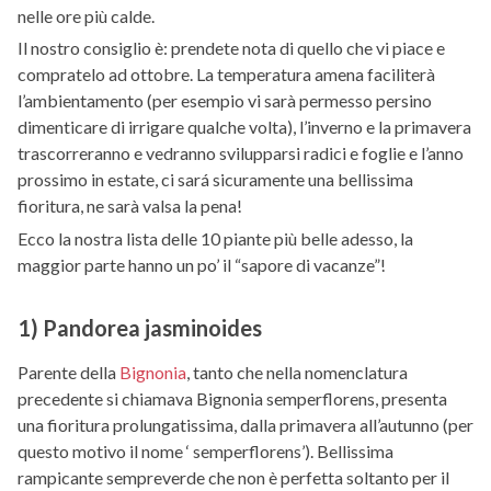
nelle ore più calde.
Il nostro consiglio è: prendete nota di quello che vi piace e
compratelo ad ottobre. La temperatura amena faciliterà
l’ambientamento (per esempio vi sarà permesso persino
dimenticare di irrigare qualche volta), l’inverno e la primavera
trascorreranno e vedranno svilupparsi radici e foglie e l’anno
prossimo in estate, ci sará sicuramente una bellissima
fioritura, ne sarà valsa la pena!
Ecco la nostra lista delle 10 piante più belle adesso, la
maggior parte hanno un po’ il “sapore di vacanze”!
1) Pandorea jasminoides
Parente della
Bignonia
, tanto che nella nomenclatura
precedente si chiamava Bignonia semperflorens, presenta
una fioritura prolungatissima, dalla primavera all’autunno (per
questo motivo il nome ‘ semperflorens’). Bellissima
rampicante sempreverde che non è perfetta soltanto per il