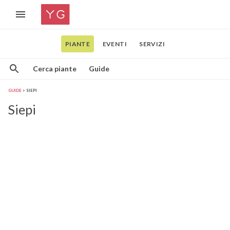
PIANTE
EVENTI
SERVIZI
Cerca piante
Guide
GUIDE
SIEPI
Siepi