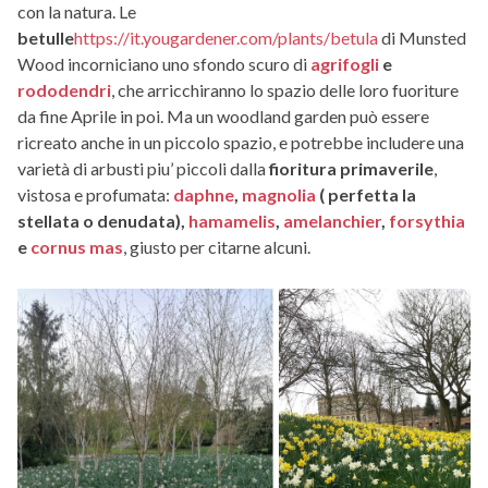
con la natura. Le
betulle
https://it.yougardener.com/plants/betula
di Munsted
Wood incorniciano uno sfondo scuro di
agrifogli
e
rododendri
, che arricchiranno lo spazio delle loro fuoriture
da fine Aprile in poi. Ma un woodland garden può essere
ricreato anche in un piccolo spazio, e potrebbe includere una
varietà di arbusti piu’ piccoli dalla
fioritura primaverile
,
vistosa e profumata:
daphne
,
magnolia
( perfetta la
stellata o denudata),
hamamelis
,
amelanchier
,
forsythia
e
cornus mas
, giusto per citarne alcuni.