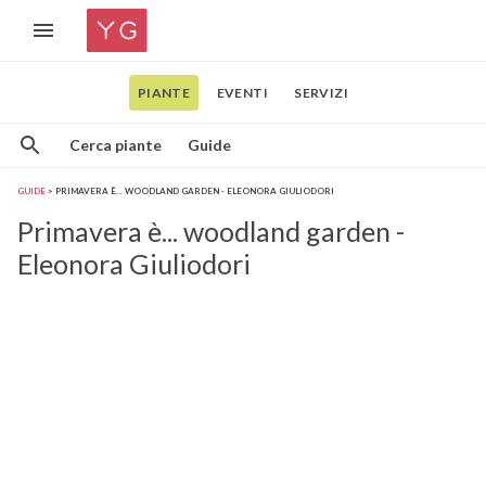
PIANTE
EVENTI
SERVIZI
Cerca piante
Guide
GUIDE
PRIMAVERA È... WOODLAND GARDEN - ELEONORA GIULIODORI
Primavera è... woodland garden -
Eleonora Giuliodori