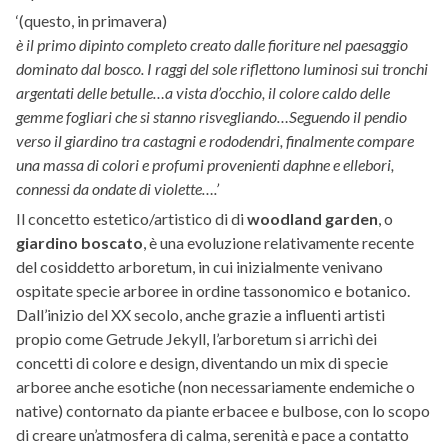
‘(questo, in primavera)
è il primo dipinto completo creato dalle fioriture nel paesaggio
dominato dal bosco. I raggi del sole riflettono luminosi sui tronchi
argentati delle betulle…a vista d’occhio, il colore caldo delle
gemme fogliari che si stanno risvegliando…Seguendo il pendio
verso il giardino tra castagni e rododendri, finalmente compare
una massa di colori e profumi provenienti daphne e ellebori,
connessi da ondate di violette….’
Il concetto estetico/artistico di di
woodland garden
, o
giardino boscato
, è una evoluzione relativamente recente
del cosiddetto arboretum, in cui inizialmente venivano
ospitate specie arboree in ordine tassonomico e botanico.
Dall’inizio del XX secolo, anche grazie a influenti artisti
propio come Getrude Jekyll, l’arboretum si arrichì dei
concetti di colore e design, diventando un mix di specie
arboree anche esotiche (non necessariamente endemiche o
native) contornato da piante erbacee e bulbose, con lo scopo
di creare un’atmosfera di calma, serenità e pace a contatto