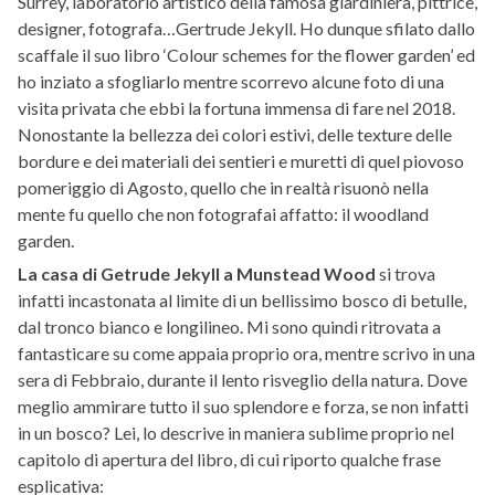
Surrey, laboratorio artistico della famosa giardiniera, pittrice,
designer, fotografa…Gertrude Jekyll. Ho dunque sfilato dallo
scaffale il suo libro ‘Colour schemes for the flower garden’ ed
ho inziato a sfogliarlo mentre scorrevo alcune foto di una
visita privata che ebbi la fortuna immensa di fare nel 2018.
Nonostante la bellezza dei colori estivi, delle texture delle
bordure e dei materiali dei sentieri e muretti di quel piovoso
pomeriggio di Agosto, quello che in realtà risuonò nella
mente fu quello che non fotografai affatto: il woodland
garden.
La casa di Getrude Jekyll a Munstead Wood
si trova
infatti incastonata al limite di un bellissimo bosco di betulle,
dal tronco bianco e longilineo. Mi sono quindi ritrovata a
fantasticare su come appaia proprio ora, mentre scrivo in una
sera di Febbraio, durante il lento risveglio della natura. Dove
meglio ammirare tutto il suo splendore e forza, se non infatti
in un bosco? Lei, lo descrive in maniera sublime proprio nel
capitolo di apertura del libro, di cui riporto qualche frase
esplicativa: