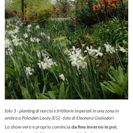
foto 3 - planting di narcisi e fritillarie imperiali in una zona in
ombra a Polesden Lacey (EG) - foto di Eleonora Giuliodori
Lo show vero e proprio comincia
da fine inverno in poi
,