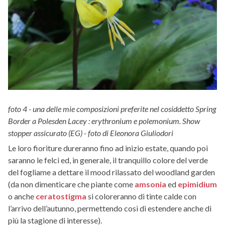
foto 4 - una delle mie composizioni preferite nel cosiddetto Spring
Border a Polesden Lacey : erythronium e polemonium. Show
stopper assicurato (EG) - foto di Eleonora Giuliodori
Le loro fioriture dureranno fino ad inizio estate, quando poi
saranno le felci ed, in generale, il tranquillo colore del verde
del fogliame a dettare il mood rilassato del woodland garden
(da non dimenticare che piante come
amsonia
ed
epimidium
o anche
ceratostigma
si coloreranno di tinte calde con
l’arrivo dell’autunno, permettendo così di estendere anche di
più la stagione di interesse).