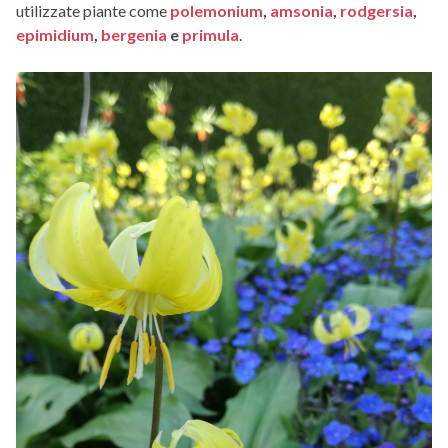
utilizzate piante come
polemonium
,
amsonia
,
rodgersia
,
epimidium
,
bergenia
e
primula
.