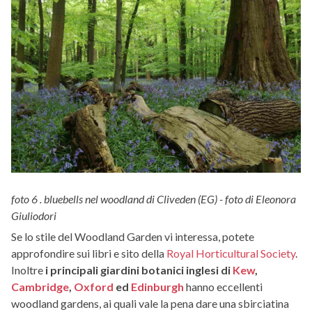
foto 6 . bluebells nel woodland di Cliveden (EG) - foto di Eleonora
Giuliodori
Se lo stile del Woodland Garden vi interessa, potete
approfondire sui libri e sito della
Royal Horticultural Society
.
Inoltre
i principali giardini botanici inglesi di
Kew
,
Cambridge
,
Oxford
ed
Edinburgh
hanno eccellenti
woodland gardens, ai quali vale la pena dare una sbirciatina