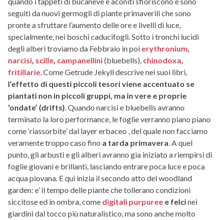
quando i tappeti di bucaneve e aconiti sfioriscono e sono
seguiti da nuovi germogli di piante primaverili che sono
pronte a sfruttare l’aumento delle ore e livelli di luce,
specialmente, nei boschi caducifogli. Sotto i tronchi lucidi
degli alberi troviamo da Febbraio in poi
erythronium
,
narcisi
,
scille
,
campanellini
(bluebells),
chinodoxa
,
fritillarie
. Come Getrude Jekyll descrive nei suoi libri,
l’effetto di questi piccoli tesori viene accentuato se
piantati non in piccoli gruppi, ma in vere e proprie
‘ondate’ (drifts)
. Quando narcisi e bluebells avranno
terminato la loro performance, le foglie verranno piano piano
come ‘riassorbite’ dal layer erbaceo , del quale non facciamo
veramente troppo caso fino
a tarda primavera
. A quel
punto, gli arbusti e gli alberi avranno gia iniziato a riempirsi di
foglie giovani e brillanti, lasciando entrare poca luce e poca
acqua piovana. E qui inizia il secondo atto del woodland
garden: e’ il tempo delle piante che tollerano condizioni
siccitose ed in ombra, come
digitali purpuree
e felci
nei
giardini dal tocco più naturalistico, ma sono anche molto