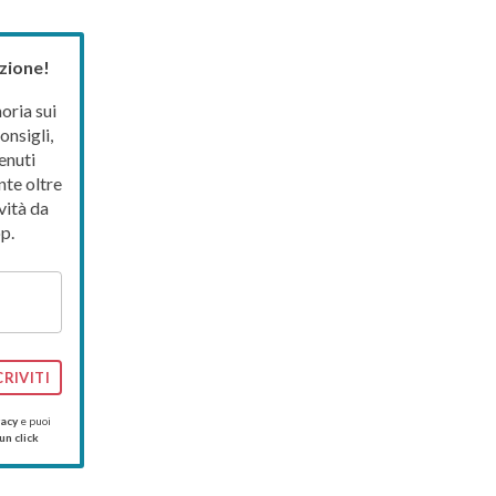
zione!
ria sui
onsigli,
enuti
nte oltre
vità da
p.
CRIVITI
vacy
e puoi
un click