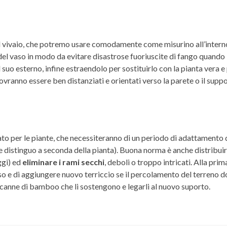
el vivaio, che potremo usare comodamente come misurino all’interno
do del vaso in modo da evitare disastrose fuoriuscite di fango quand
 suo esterno, infine estraendolo per sostituirlo con la pianta vera 
ovranno essere ben distanziati e orientati verso la parete o il suppo
per le piante, che necessiteranno di un periodo di adattamento dur
 distinguo a seconda della pianta). Buona norma è anche distribuire
ggi) ed
eliminare i rami secchi
, deboli o troppo intricati. Alla pri
so e di aggiungere nuovo terriccio se il percolamento del terreno d
e canne di bamboo che li sostengono e legarli al nuovo suporto.