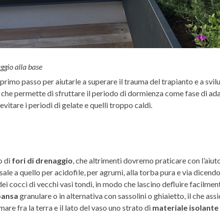
aggio alla base
primo passo per aiutarle a superare il trauma del trapianto e a svil
, che permette di sfruttare il periodo di dormienza come fase di a
evitare i periodi di gelate e quelli troppo caldi.
o di
fori di drenaggio
, che altrimenti dovremo praticare con l’aiut
ersale a quello per acidofile, per agrumi, alla torba pura e via dicend
are dei cocci di vecchi vasi tondi, in modo che lascino defluire facil
spansa
granulare o in alternativa con sassolini o ghiaietto, il che a
mare fra la terra e il lato del vaso uno strato di
materiale isolante