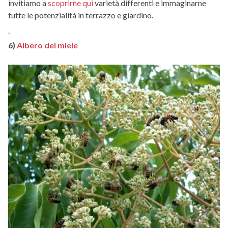
invitiamo a
scoprirne qui
varietà differenti e immaginarne
tutte le potenzialità in terrazzo e giardino.
.
6)
Albero del miele