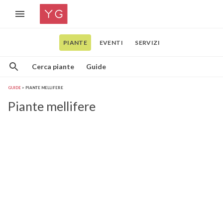
PIANTE
EVENTI
SERVIZI
Cerca piante
Guide
GUIDE
PIANTE MELLIFERE
Piante mellifere