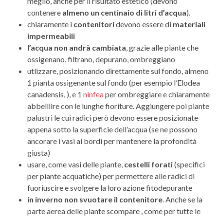
meglio, anche per il risultato estetico (devono
contenere
almeno un centinaio di litri d’acqua
).
chiaramente i
contenitori
devono essere di
materiali
impermeabili
l’acqua non andrà cambiata
, grazie alle piante che
ossigenano, filtrano, depurano, ombreggiano
utlizzare, posizionando direttamente sul fondo, almeno
1 pianta ossigenante sul fondo (per esempio l’Elodea
canadensis, ), e 1
ninfea
per ombreggiare e chiaramente
abbelllire con le lunghe fioriture. Aggiungere poi piante
palustri le cui radici però devono essere posizionate
appena sotto la superficie dell’acqua (se ne possono
ancorare i vasi ai bordi per mantenere la profondità
giusta)
usare, come vasi delle piante,
cestelli forati
(specifici
per piante acquatiche) per permettere alle radici di
fuoriuscire e svolgere la loro azione fitodepurante
in inverno non svuotare il contenitore
. Anche se la
parte aerea delle piante scompare , come per tutte le