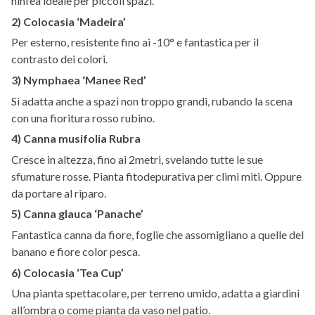
ninfea ideale per piccoli spazi.
2) Colocasia ‘Madeira’
Per esterno, resistente fino ai -10° e fantastica per il
contrasto dei colori.
3) Nymphaea ‘Manee Red’
Si adatta anche a spazi non troppo grandi, rubando la scena
con una fioritura rosso rubino.
4) Canna musifolia Rubra
Cresce in altezza, fino ai 2metri, svelando tutte le sue
sfumature rosse. Pianta fitodepurativa per climi miti. Oppure
da portare al riparo.
5) Canna glauca ‘Panache’
Fantastica canna da fiore, foglie che assomigliano a quelle del
banano e fiore color pesca.
6) Colocasia ‘Tea Cup’
Una pianta spettacolare, per terreno umido, adatta a giardini
all’ombra o come pianta da vaso nel patio.