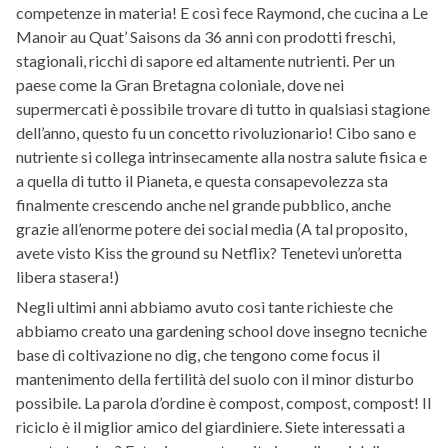
competenze in materia! E così fece Raymond, che cucina a Le
Manoir au Quat’ Saisons da 36 anni con prodotti freschi,
stagionali, ricchi di sapore ed altamente nutrienti. Per un
paese come la Gran Bretagna coloniale, dove nei
supermercati è possibile trovare di tutto in qualsiasi stagione
dell’anno, questo fu un concetto rivoluzionario! Cibo sano e
nutriente si collega intrinsecamente alla nostra salute fisica e
a quella di tutto il Pianeta, e questa consapevolezza sta
finalmente crescendo anche nel grande pubblico, anche
grazie all’enorme potere dei social media (A tal proposito,
avete visto Kiss the ground su Netflix? Tenetevi un’oretta
libera stasera!)
Negli ultimi anni abbiamo avuto così tante richieste che
abbiamo creato una gardening school dove insegno tecniche
base di coltivazione no dig, che tengono come focus il
mantenimento della fertilità del suolo con il minor disturbo
possibile. La parola d’ordine è compost, compost, compost! Il
riciclo è il miglior amico del giardiniere. Siete interessati a