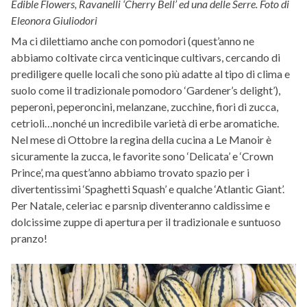
Edible Flowers, Ravanelli ‘Cherry Bell’ ed una delle Serre. Foto di
Eleonora Giuliodori
Ma ci dilettiamo anche con pomodori (quest’anno ne
abbiamo coltivate circa venticinque cultivars, cercando di
prediligere quelle locali che sono più adatte al tipo di clima e
suolo come il tradizionale pomodoro ‘Gardener’s delight’),
peperoni, peperoncini, melanzane, zucchine, fiori di zucca,
cetrioli…nonché un incredibile varietà di erbe aromatiche.
Nel mese di Ottobre la regina della cucina a Le Manoir è
sicuramente la zucca, le favorite sono ‘Delicata’ e ‘Crown
Prince’, ma quest’anno abbiamo trovato spazio per i
divertentissimi ‘Spaghetti Squash’ e qualche ‘Atlantic Giant’.
Per Natale, celeriac e parsnip diventeranno caldissime e
dolcissime zuppe di apertura per il tradizionale e suntuoso
pranzo!