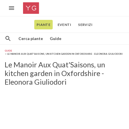
PIANTE
EVENTI
SERVIZI
Cerca piante
Guide
GUIDE
LE MANOIR AUX QUAT'SAISONS, UN KITCHEN GARDEN IN OXFORDSHIRE - ELEONORA GIULIODORI
Le Manoir Aux Quat'Saisons, un
kitchen garden in Oxfordshire -
Eleonora Giuliodori