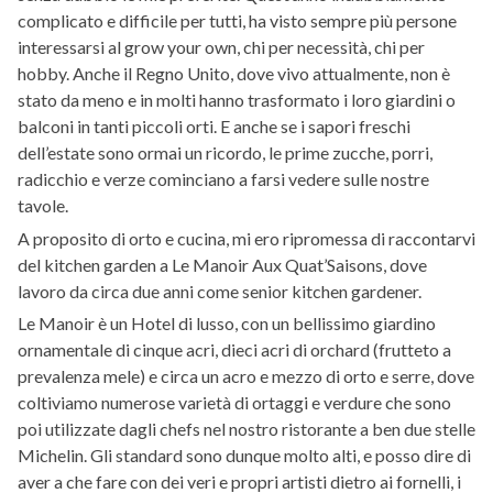
complicato e difficile per tutti, ha visto sempre più persone
interessarsi al grow your own, chi per necessità, chi per
hobby. Anche il Regno Unito, dove vivo attualmente, non è
stato da meno e in molti hanno trasformato i loro giardini o
balconi in tanti piccoli orti. E anche se i sapori freschi
dell’estate sono ormai un ricordo, le prime zucche, porri,
radicchio e verze cominciano a farsi vedere sulle nostre
tavole.
A proposito di orto e cucina, mi ero ripromessa di raccontarvi
del kitchen garden a Le Manoir Aux Quat’Saisons, dove
lavoro da circa due anni come senior kitchen gardener.
Le Manoir è un Hotel di lusso, con un bellissimo giardino
ornamentale di cinque acri, dieci acri di orchard (frutteto a
prevalenza mele) e circa un acro e mezzo di orto e serre, dove
coltiviamo numerose varietà di ortaggi e verdure che sono
poi utilizzate dagli chefs nel nostro ristorante a ben due stelle
Michelin. Gli standard sono dunque molto alti, e posso dire di
aver a che fare con dei veri e propri artisti dietro ai fornelli, i