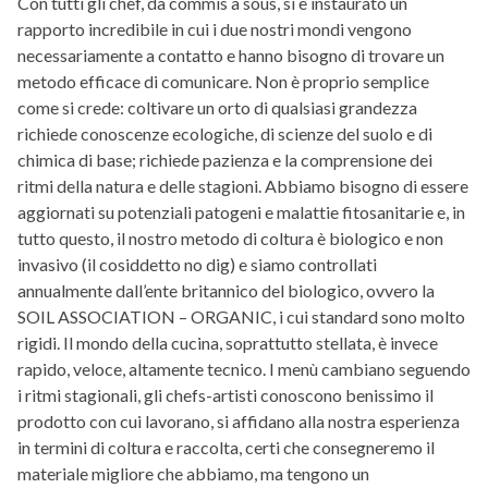
Con tutti gli chef, da commis a sous, si è instaurato un
rapporto incredibile in cui i due nostri mondi vengono
necessariamente a contatto e hanno bisogno di trovare un
metodo efficace di comunicare. Non è proprio semplice
come si crede: coltivare un orto di qualsiasi grandezza
richiede conoscenze ecologiche, di scienze del suolo e di
chimica di base; richiede pazienza e la comprensione dei
ritmi della natura e delle stagioni. Abbiamo bisogno di essere
aggiornati su potenziali patogeni e malattie fitosanitarie e, in
tutto questo, il nostro metodo di coltura è biologico e non
invasivo (il cosiddetto no dig) e siamo controllati
annualmente dall’ente britannico del biologico, ovvero la
SOIL ASSOCIATION – ORGANIC, i cui standard sono molto
rigidi. Il mondo della cucina, soprattutto stellata, è invece
rapido, veloce, altamente tecnico. I menù cambiano seguendo
i ritmi stagionali, gli chefs-artisti conoscono benissimo il
prodotto con cui lavorano, si affidano alla nostra esperienza
in termini di coltura e raccolta, certi che consegneremo il
materiale migliore che abbiamo, ma tengono un