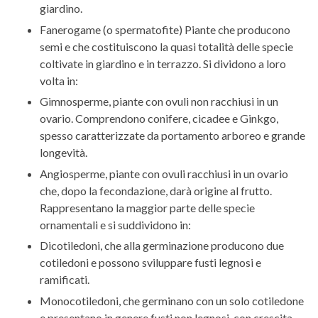
giardino.
Fanerogame (o spermatofite) Piante che producono
semi e che costituiscono la quasi totalità delle specie
coltivate in giardino e in terrazzo. Si dividono a loro
volta in:
Gimnosperme, piante con ovuli non racchiusi in un
ovario. Comprendono conifere, cicadee e Ginkgo,
spesso caratterizzate da portamento arboreo e grande
longevità.
Angiosperme, piante con ovuli racchiusi in un ovario
che, dopo la fecondazione, darà origine al frutto.
Rappresentano la maggior parte delle specie
ornamentali e si suddividono in:
Dicotiledoni, che alla germinazione producono due
cotiledoni e possono sviluppare fusti legnosi e
ramificati.
Monocotiledoni, che germinano con un solo cotiledone
e presentano in genere fusti non legnosi, con crescita