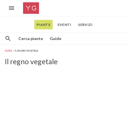
PIANTE
EVENTI
SERVIZI
Cerca piante
Guide
GUIDE
IL REGNO VEGETALE
Il regno vegetale