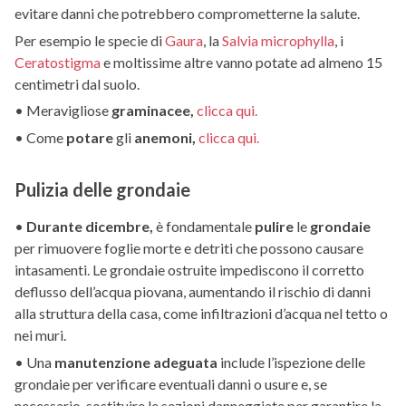
evitare danni che potrebbero comprometterne la salute.
Per esempio le specie di
Gaura
, la
Salvia microphylla
, i
Ceratostigma
e moltissime altre vanno potate ad almeno 15
centimetri dal suolo.
• Meravigliose
graminacee,
clicca qui.
• Come
potare
gli
anemoni,
clicca qui.
Pulizia delle grondaie
•
Durante dicembre,
è fondamentale
pulire
le
grondaie
per rimuovere foglie morte e detriti che possono causare
intasamenti. Le grondaie ostruite impediscono il corretto
deflusso dell’acqua piovana, aumentando il rischio di danni
alla struttura della casa, come infiltrazioni d’acqua nel tetto o
nei muri.
• Una
manutenzione adeguata
include l’ispezione delle
grondaie per verificare eventuali danni o usure e, se
necessario, sostituire le sezioni danneggiate per garantire la