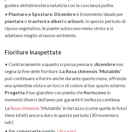
godere dell’atmosfera natalizia con la coscienza pulita.
•
Piantare e Spostare:
Dicembre
è il momento ideale per
piantare
o
trasferire alberi
e
arbusti.
In questo periodo di
riposo vegetativo, le piante subiscono meno stress e si
adattano meglio al nuovo ambiente.
Fioriture Inaspettate
• Contrariamente a quanto si possa pensare,
dicembre
non
segna la fine delle fioriture.
La Rosa chinensis ‘Mutabilis’
può continuare a fiorire anche durante questo mese, offrendo
una splendida vista e un tocco di colore al tuo spazio esterno.
Progetta
il tuo giardino con piante che
fioriscono
in
momenti diversi dell’anno per garantirti bellezza continua.
La
Rosa chinensis
‘Mutabilis’ in terrazzo (come quella in foto)
tiene infatti ancora duro in questo periodo (30 novembre,
ndr).
• Per
conoscerla
meglio,
clicca qui.