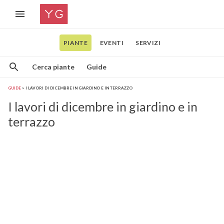
PIANTE
EVENTI
SERVIZI
Cerca piante
Guide
GUIDE
I LAVORI DI DICEMBRE IN GIARDINO E IN TERRAZZO
I lavori di dicembre in giardino e in
terrazzo