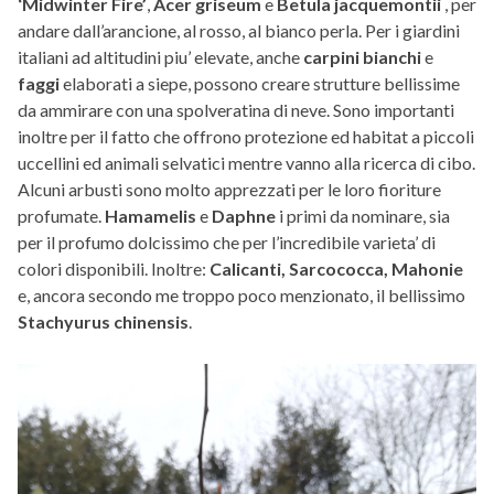
‘Midwinter Fire’
,
Acer griseum
e
Betula jacquemontii
, per
andare dall’arancione, al rosso, al bianco perla. Per i giardini
italiani ad altitudini piu’ elevate, anche
carpini bianchi
e
faggi
elaborati a siepe, possono creare strutture bellissime
da ammirare con una spolveratina di neve. Sono importanti
inoltre per il fatto che offrono protezione ed habitat a piccoli
uccellini ed animali selvatici mentre vanno alla ricerca di cibo.
Alcuni arbusti sono molto apprezzati per le loro fioriture
profumate.
Hamamelis
e
Daphne
i primi da nominare, sia
per il profumo dolcissimo che per l’incredibile varieta’ di
colori disponibili. Inoltre:
Calicanti, Sarcococca, Mahonie
e, ancora secondo me troppo poco menzionato, il bellissimo
Stachyurus chinensis
.