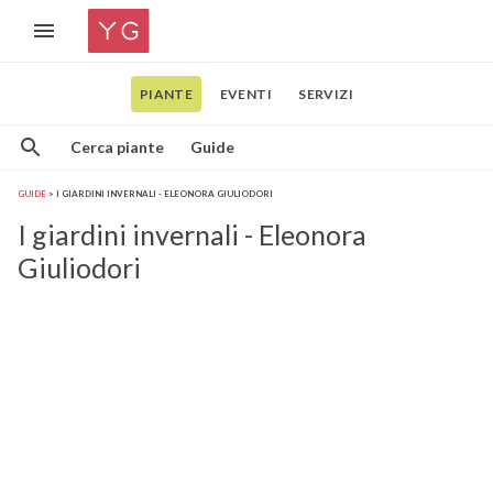
PIANTE
EVENTI
SERVIZI
Cerca piante
Guide
GUIDE
I GIARDINI INVERNALI - ELEONORA GIULIODORI
I giardini invernali - Eleonora
Giuliodori