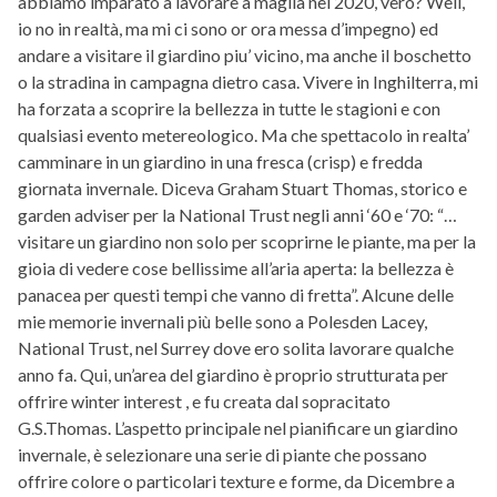
abbiamo imparato a lavorare a maglia nel 2020, vero? Well,
io no in realtà, ma mi ci sono or ora messa d’impegno) ed
andare a visitare il giardino piu’ vicino, ma anche il boschetto
o la stradina in campagna dietro casa. Vivere in Inghilterra, mi
ha forzata a scoprire la bellezza in tutte le stagioni e con
qualsiasi evento metereologico. Ma che spettacolo in realta’
camminare in un giardino in una fresca (crisp) e fredda
giornata invernale. Diceva Graham Stuart Thomas, storico e
garden adviser per la National Trust negli anni ‘60 e ‘70: “…
visitare un giardino non solo per scoprirne le piante, ma per la
gioia di vedere cose bellissime all’aria aperta: la bellezza è
panacea per questi tempi che vanno di fretta”. Alcune delle
mie memorie invernali più belle sono a Polesden Lacey,
National Trust, nel Surrey dove ero solita lavorare qualche
anno fa. Qui, un’area del giardino è proprio strutturata per
offrire winter interest , e fu creata dal sopracitato
G.S.Thomas. L’aspetto principale nel pianificare un giardino
invernale, è selezionare una serie di piante che possano
offrire colore o particolari texture e forme, da Dicembre a