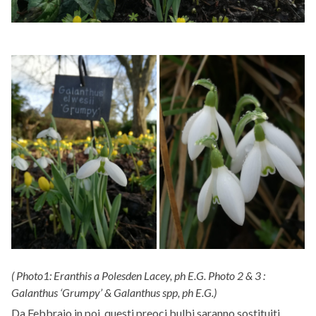
( Photo1: Eranthis a Polesden Lacey, ph E.G. Photo 2 & 3 :
Galanthus ‘Grumpy’ & Galanthus spp, ph E.G.)
Da Febbraio in poi, questi preoci bulbi saranno sostituiti