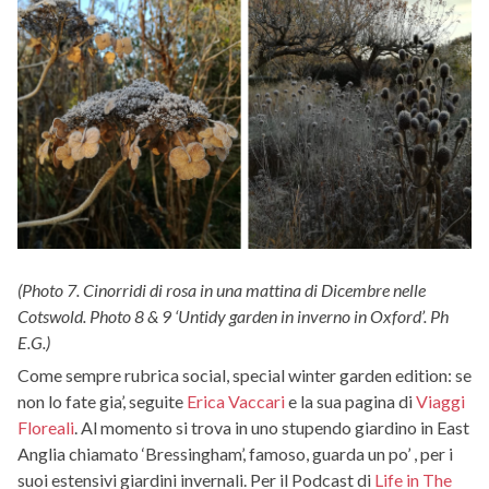
(Photo 7. Cinorridi di rosa in una mattina di Dicembre nelle
Cotswold. Photo 8 & 9 ‘Untidy garden in inverno in Oxford’. Ph
E.G.)
Come sempre rubrica social, special winter garden edition: se
non lo fate gia’, seguite
Erica Vaccari
e la sua pagina di
Viaggi
Floreali
. Al momento si trova in uno stupendo giardino in East
Anglia chiamato ‘Bressingham’, famoso, guarda un po’ , per i
suoi estensivi giardini invernali. Per il Podcast di
Life in The