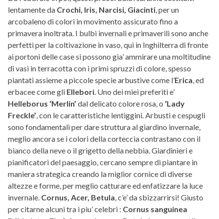
lentamente da
Crochi, Iris, Narcisi, Giacinti
, per un
arcobaleno di colori in movimento assicurato fino a
primavera inoltrata. I bulbi invernali e primaverili sono anche
perfetti per la coltivazione in vaso, qui in Inghilterra di fronte
ai portoni delle case si possono gia’ ammirare una moltitudine
di vasi in terracotta con i primi spruzzi di colore, spesso
piantati assieme a piccole specie arbustive come l’
Erica
, ed
erbacee come gli
Ellebori
. Uno dei miei preferiti e’
Helleborus ‘Merlin’
dal delicato colore rosa, o
‘Lady
Freckle’
, con le caratteristiche lentiggini. Arbusti e cespugli
sono fondamentali per dare struttura al giardino invernale,
meglio ancora se i colori della corteccia contrastano con il
bianco della neve o il grigetto della nebbia. Giardinieri e
pianificatori del paesaggio, cercano sempre di piantare in
maniera strategica creando la miglior cornice di diverse
altezze e forme, per meglio catturare ed enfatizzare la luce
invernale.
Cornus, Acer, Betula
, c’e’ da sbizzarrirsi! Giusto
per citarne alcuni tra i piu’ celebri :
Cornus sanguinea