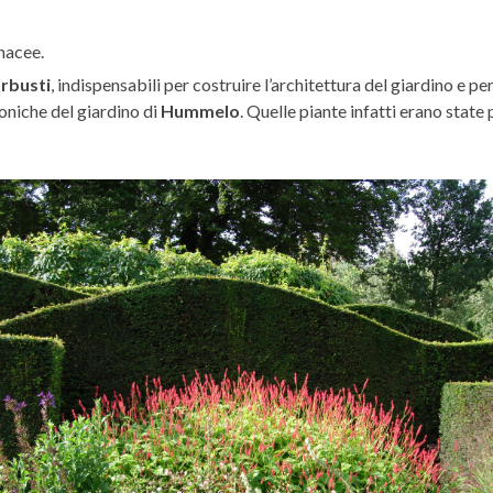
nacee.
arbusti
, indispensabili per costruire l’architettura del giardino e p
coniche del giardino di
Hummelo
. Quelle piante infatti erano state