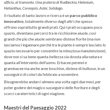
ufficio, al tramonto. Una prateria di Rudbeckia, Helenium,
Helianthus, Coreopsis, Aster, Solidago.
Il risultato di tanto lavoro e ricerca è un
parco pubblico
innovativo
, totalmente diverso dagli altri che spesso
offrono soprattutto grandi prati. Qui i prati occupano poco
spazio, diventano percorsi tra le ricchissime aiuole, così
grandi che più che aiuole sembrano distese fiorite (ma non
lasciamoci ingannare perchè tra le piante è sempre lasciato lo
spazio necessario per consentire la minuziosa manutenzione),
dove non si sa bene quanta bellezza sia dovuta alla natura e
quanta all’intervento dell’uomo. Erbacee perenni e
graminacee ma anche aree boschive, distese di bulbose, in un
susseguirsi di colori da febbraio a novembre.
Bisognerebbe andarci almeno una volta ogni due mesi, per
poter godere del magico susseguirsi delle fioriture e degli
scorci caraterristici di ogni stagione.
Maestri del Paesaggio 2022