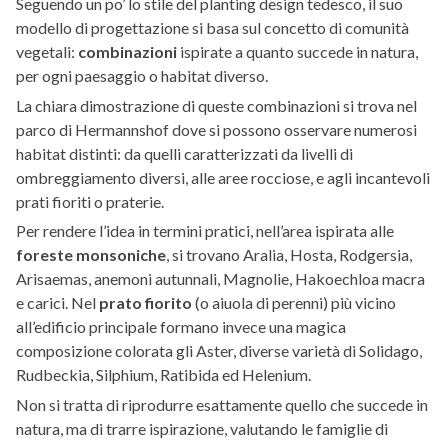
Seguendo un po’ lo stile del planting design tedesco, il suo
modello di progettazione si basa sul concetto di comunità
vegetali:
combinazioni
ispirate a quanto succede in natura,
per ogni paesaggio o habitat diverso.
La chiara dimostrazione di queste combinazioni si trova nel
parco di Hermannshof dove si possono osservare numerosi
habitat distinti: da quelli caratterizzati da livelli di
ombreggiamento diversi, alle aree rocciose, e agli incantevoli
prati fioriti o praterie.
Per rendere l’idea in termini pratici, nell’area ispirata alle
foreste monsoniche
, si trovano Aralia, Hosta, Rodgersia,
Arisaemas, anemoni autunnali, Magnolie, Hakoechloa macra
e carici. Nel
prato fiorito
(o aiuola di perenni) più vicino
all’edificio principale formano invece una magica
composizione colorata gli Aster, diverse varietà di Solidago,
Rudbeckia, Silphium, Ratibida ed Helenium.
Non si tratta di riprodurre esattamente quello che succede in
natura, ma di trarre ispirazione, valutando le famiglie di