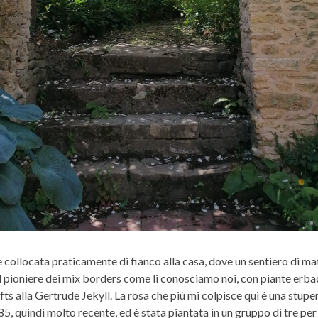
e collocata praticamente di fianco alla casa, dove un sentiero di ma
ioniere dei mix borders come li conosciamo noi, con piante erbacee
afts alla Gertrude Jekyll. La rosa che più mi colpisce qui è una st
5, quindi molto recente, ed è stata piantata in un gruppo di tre pe