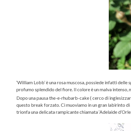
‘William Lobb’ è una rosa muscosa, possiede infatti delle s
profumo splendido del fiore. Il colore è un malva intenso,
Dopo una pausa the-e-rhubarb-cake ( cerco di inglesizzarmi
questo break forzato. Ci muoviamo in un gran labirinto di s
trionfa una delicata rampicante chiamata ‘Adelaide d’Orlean