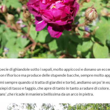
pecie di ghiandole sotto i sepali, molto appiccosi e donano un eccent
 non rifiorisce ma produce delle stupende bacche, sempre molto appr
 sempre quando si tratta di giardini e torte), andiamo un po’ in e
iepi di tasso e faggio, che apre di tanto in tanto a radure di color
s’ ,che ricade in maniera bellissima da un arco in pietra.