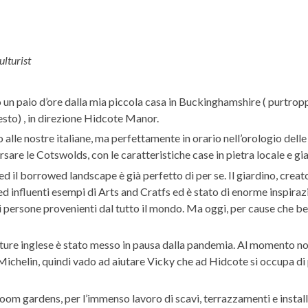
ulturist
 un paio d’ore dalla mia piccola casa in Buckinghamshire ( purtropp
esto) , in direzione Hidcote Manor.
 alle nostre italiane, ma perfettamente in orario nell’orologio dell
rsare le Cotswolds, con le caratteristiche case in pietra locale e gia
d il borrowed landscape è già perfetto di per se. Il giardino, crea
ed influenti esempi di Arts and Cratfs ed è stato di enorme inspirazi
di persone provenienti dal tutto il mondo. Ma oggi, per cause che
iculture inglese è stato messo in pausa dalla pandemia. Al momento
ichelin, quindi vado ad aiutare Vicky che ad Hidcote si occupa di
om gardens, per l’immenso lavoro di scavi, terrazzamenti e install