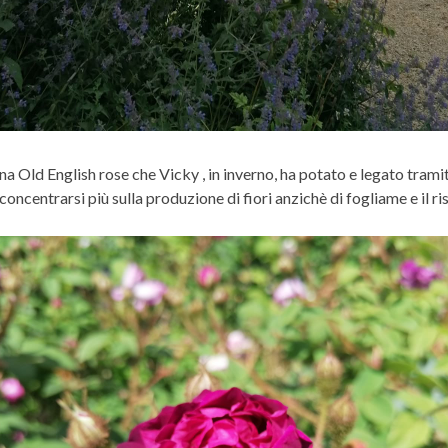
una Old English rose che Vicky , in inverno, ha potato e legato trami
oncentrarsi più sulla produzione di fiori anzichè di fogliame e il ri