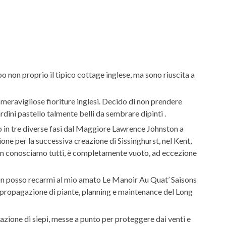
o non proprio il tipico cottage inglese, ma sono riuscita a
e meravigliose fioriture inglesi. Decido di non prendere
rdini pastello talmente belli da sembrare dipinti .
to in tre diverse fasi dal Maggiore Lawrence Johnston a
one per la successiva creazione di Sissinghurst, nel Kent,
 ben conosciamo tutti, è completamente vuoto, ad eccezione
 non posso recarmi al mio amato Le Manoir Au Quat’ Saisons
 propagazione di piante, planning e maintenance del Long
azione di siepi, messe a punto per proteggere dai venti e