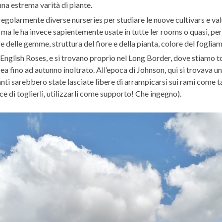
una estrema varità di piante.
golarmente diverse nurseries per studiare le nuove cultivars e val
 le ha invece sapientemente usate in tutte ler rooms o quasi, per ot
e delle gemme, struttura del fiore e della pianta, colore del fogliam
d English Roses, e si trovano proprio nel Long Border, dove stiamo
rea fino ad autunno inoltrato. All’epoca di Johnson, qui si trovava u
 sarebbero state lasciate libere di arrampicarsi sui rami come tan
ce di toglierli, utilizzarli come supporto! Che ingegno).