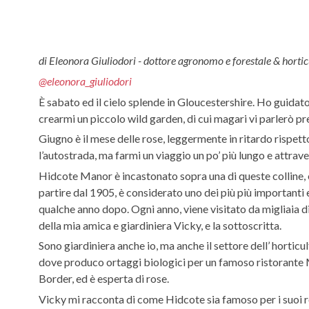
di Eleonora Giuliodori - dottore agronomo e forestale & hortic
@eleonora_giuliodori
È sabato ed il cielo splende in Gloucestershire. Ho guidato
crearmi un piccolo wild garden, di cui magari vi parlerò pr
Giugno è il mese delle rose, leggermente in ritardo rispetto
l’autostrada, ma farmi un viaggio un po’ più lungo e attrave
Hidcote Manor è incastonato sopra una di queste colline, e
partire dal 1905, è considerato uno dei più più importanti 
qualche anno dopo. Ogni anno, viene visitato da migliaia 
della mia amica e giardiniera Vicky, e la sottoscritta.
Sono giardiniera anche io, ma anche il settore dell’ hort
dove produco ortaggi biologici per un famoso ristorante M
Border, ed è esperta di rose.
Vicky mi racconta di come Hidcote sia famoso per i suoi ro