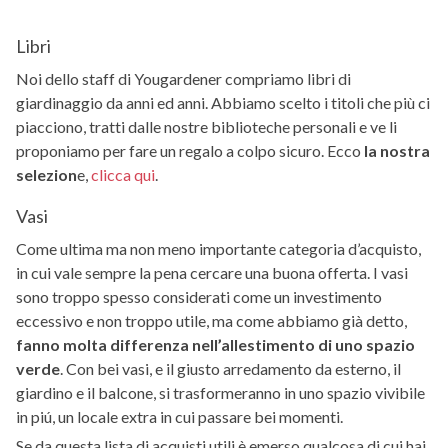
Libri
Noi dello staff di Yougardener compriamo libri di
giardinaggio da anni ed anni. Abbiamo scelto i titoli che più ci
piacciono, tratti dalle nostre biblioteche personali e ve li
proponiamo per fare un regalo a colpo sicuro. Ecco
la nostra
selezion
e,
clicca qui
.
Vasi
Come ultima ma non meno importante categoria d’acquisto,
in cui vale sempre la pena cercare una buona offerta. I vasi
sono troppo spesso considerati come un investimento
eccessivo e non troppo utile, ma come abbiamo già detto,
fanno molta differenza nell’allestimento di uno spazio
verde
. Con bei vasi, e il giusto arredamento da esterno, il
giardino e il balcone, si trasformeranno in uno spazio vivibile
in piú, un locale extra in cui passare bei momenti.
Se da questa lista di acquisti utili è emerso qualcosa di cui hai