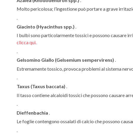
Azalea (Rhododendron spp.)
.
Molto pericolosa; l’ingestione può portare a grave irritazi
.
Giacinto (Hyacinthus spp.)
.
I bulbi sono particolarmente tossici e possono causare irri
clicca qui.
.
Gelsomino Giallo (Gelsemium sempervirens)
.
Estremamente tossico, provoca problemi al sistema nervos
.
Taxus (Taxus baccata)
.
Il tasso contiene alcaloidi tossici che possono causare ar
.
Dieffenbachia
.
Le foglie contengono ossalati di calcio che possono causare
.