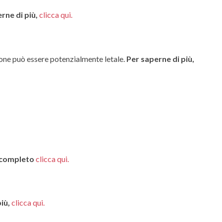
rne di più,
clicca qui.
tione può essere potenzialmente letale.
Per saperne di più,
o completo
clicca qui.
iù,
clicca qui.