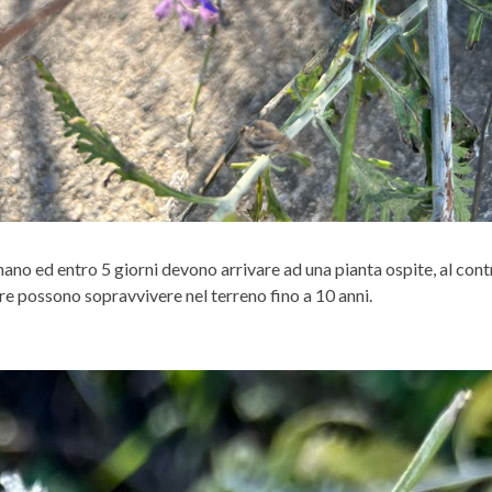
nano ed entro 5 giorni devono arrivare ad una pianta ospite, al co
e possono sopravvivere nel terreno fino a 10 anni.