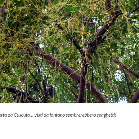
erta da Cuscuta… visti da lontano sembrerebbero spaghetti!