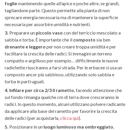
foglie
mantenendo quelle all’apice e poche altre, se grandi,
tagliandone parte. Questo permette alla pianta di non
sprecare energia necessaria ma di mantenere la superficie
necessaria per assorbire umidità e nutrienti.
3.
Preparare un
piccolo vaso
con del terriccio mescolato a
sabbia e torba. È importante che il
composto
sia ben
drenante e leggero
per non creare troppa umidità e per
facilitare la crescita delle radici. Si immagini un terreno
compatto e argilloso per esempio… difficilmente le nuove
radichette riusciranno a farsi strada. Per le erbacee si usa un
composto ancor piú sabbioso, utilizzando solo sabbia e
torba in parti uguali.
4.
Infilare per circa 2/3 il rametto
, facendo attenzione che
sul fondo rimanga qualche cm di terra dove cresceranno le
radici. In questo momento, alcuni utilizzano polvere radicante
da applicare alla base del rametto per favorire la crescita
delle radici (per acquistarla,
clicca qui
).
5.
Posizionare in un
luogo luminoso ma ombreggiato
,