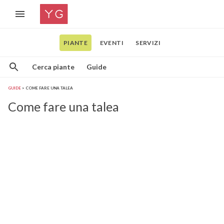
PIANTE
EVENTI
SERVIZI
Cerca piante
Guide
GUIDE
COME FARE UNA TALEA
Come fare una talea