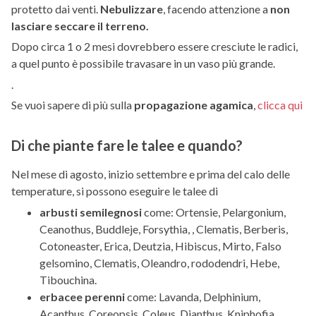
protetto dai venti.
Nebulizzare
, facendo attenzione a
non
lasciare seccare il terreno.
Dopo circa 1 o 2 mesi dovrebbero essere cresciute le radici,
a quel punto è possibile travasare in un vaso più grande.
.
Se vuoi sapere di più sulla
propagazione agamica
,
clicca qui
Di che piante fare le talee e quando?
Nel mese di agosto, inizio settembre e prima del calo delle
temperature, si possono eseguire le talee di
arbusti semilegnosi
come: Ortensie, Pelargonium,
Ceanothus, Buddleje, Forsythia, , Clematis, Berberis,
Cotoneaster, Erica, Deutzia, Hibiscus, Mirto, Falso
gelsomino, Clematis, Oleandro, rododendri, Hebe,
Tibouchina.
erbacee perenni
come: Lavanda, Delphinium,
Acanthus, Coreopsis, Coleus, Dianthus, Kniphofia,