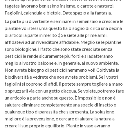
tagetes lavorano benissimo insieme, o carote e nasturzi.
Fagiolini, calendula e bietole. Date spazio alla fantasia.
La parte più divertente è seminare in semenzaio e crescere le
piantine voi stessi, ma questo ha bisogno di circa una decina
di articoli a parte in merito :) Se siete alle prime armi,
affidatevi ad un rivenditore affidabile. Meglio se le piantine
sono biologiche. Il fatto che sono state cresciute senza
pesticidi le rende sicuramente più forti e si adatteranno
meglio al vostro balcone e, in generale, al nuovo ambiente.
Non avrete bisogno di pesticidi nemmeno voi! Coltivate la
biodiversità e vedrete che non avrete problemi. Se i vostri
fagiolini si coprono di afidi, li potete sempre togliere a mano
o spruzzarli via con un getto d’acqua. Se volete, potremo fare
un articolo a parte anche su questo. È impossibile e non è
salutare eliminare completamente una specie di insetto o
qualunque tipo di parassita che si presenta. La soluzione
migliore è la prevenzione, e cercare di aiutare la natura a
creare il suo proprio equilibrio. Piante in vaso avranno