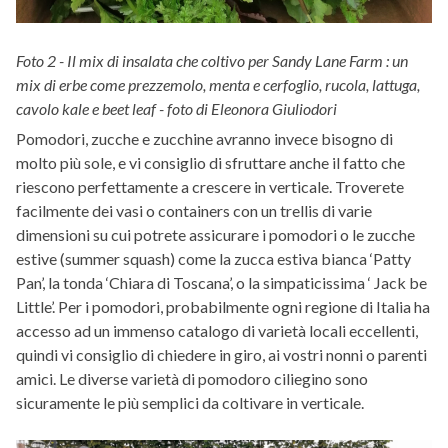
Foto 2 - Il mix di insalata che coltivo per Sandy Lane Farm : un
mix di erbe come prezzemolo, menta e cerfoglio, rucola, lattuga,
cavolo kale e beet leaf - foto di Eleonora Giuliodori
Pomodori, zucche e zucchine avranno invece bisogno di
molto più sole, e vi consiglio di sfruttare anche il fatto che
riescono perfettamente a crescere in verticale. Troverete
facilmente dei vasi o containers con un trellis di varie
dimensioni su cui potrete assicurare i pomodori o le zucche
estive (summer squash) come la zucca estiva bianca ‘Patty
Pan’, la tonda ‘Chiara di Toscana’, o la simpaticissima ‘ Jack be
Little’. Per i pomodori, probabilmente ogni regione di Italia ha
accesso ad un immenso catalogo di varietà locali eccellenti,
quindi vi consiglio di chiedere in giro, ai vostri nonni o parenti
amici. Le diverse varietà di pomodoro ciliegino sono
sicuramente le più semplici da coltivare in verticale.