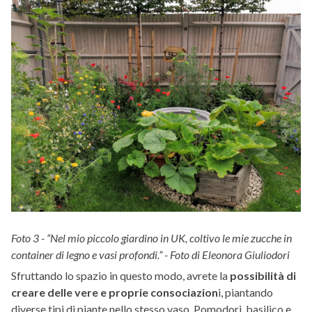
Foto 3 - “Nel mio piccolo giardino in UK, coltivo le mie zucche in
container di legno e vasi profondi.” - Foto di Eleonora Giuliodori
Sfruttando lo spazio in questo modo, avrete la
possibilità di
creare delle vere e proprie consociazion
i, piantando
diverse tipi di piante nello stesso vaso. Pomodori, basilico e