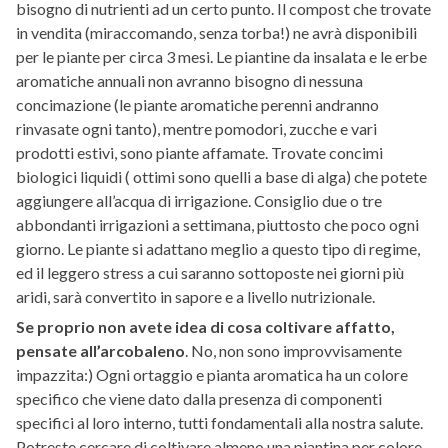
bisogno di nutrienti ad un certo punto. Il compost che trovate
in vendita (miraccomando, senza torba!) ne avrà disponibili
per le piante per circa 3 mesi. Le piantine da insalata e le erbe
aromatiche annuali non avranno bisogno di nessuna
concimazione (le piante aromatiche perenni andranno
rinvasate ogni tanto), mentre pomodori, zucche e vari
prodotti estivi, sono piante affamate. Trovate concimi
biologici liquidi ( ottimi sono quelli a base di alga) che potete
aggiungere all’acqua di irrigazione. Consiglio due o tre
abbondanti irrigazioni a settimana, piuttosto che poco ogni
giorno. Le piante si adattano meglio a questo tipo di regime,
ed il leggero stress a cui saranno sottoposte nei giorni più
aridi, sarà convertito in sapore e a livello nutrizionale.
Se proprio non avete idea di cosa coltivare affatto,
pensate all’arcobaleno
. No, non sono improvvisamente
impazzita:) Ogni ortaggio e pianta aromatica ha un colore
specifico che viene dato dalla presenza di componenti
specifici al loro interno, tutti fondamentali alla nostra salute.
Potreste cercare di coltivare almeno una piantina per colore,