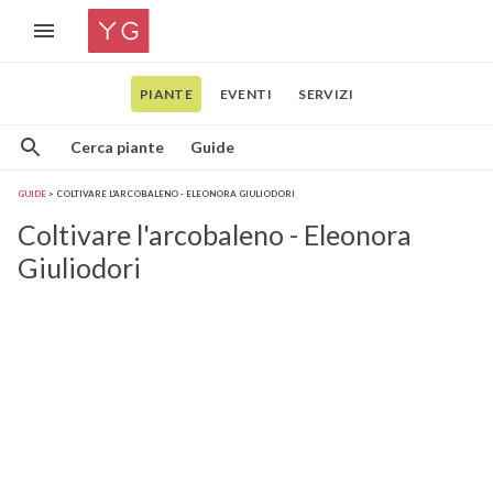
PIANTE
EVENTI
SERVIZI
Cerca piante
Guide
GUIDE
COLTIVARE L'ARCOBALENO - ELEONORA GIULIODORI
Coltivare l'arcobaleno - Eleonora
Giuliodori