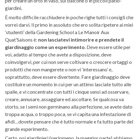
per creare un orto in vaso, sul balcone o in piccoli patio-
giardini.
È molto difficile racchiudere in poche righe tutti i consigli che
vorrei darvi. Il primo in assoluto che ero solita ripetere ai miei
‘studenti’ della Gardening School a Le Manoir Aux
Quat’Saisons è:
non lasciatevi intimorire e prendete il
giardinaggio come un esperimento
. Deve essere utile per
voi, adatto al tempo che avete a disposizione, deve
coinvolgervi, per cui non serve coltivare o crescere ortaggi o
prodotti che non mangerete o non vi ‘interessano’ e,
soprattutto, deve essere divertente. Fare giardinaggio deve
costituire un momento in cui per un attimo lasciate tutto alle
spalle, e vi concentrate con tutti i cinque sensi ad osservare,
creare, annusare, assaggiare ed ascoltare. Se qualcosa va
storto, se i semi non germinano alla perfezione, se avete dato
troppa acqua, o troppo poca, se vi capita una infestazione di
afidi…dovete pensare che è tutto normale e fa tutto parte del
grande esperimento.
Certo, noi giardinieri (perlomeno, la maggior parte) abbiamo