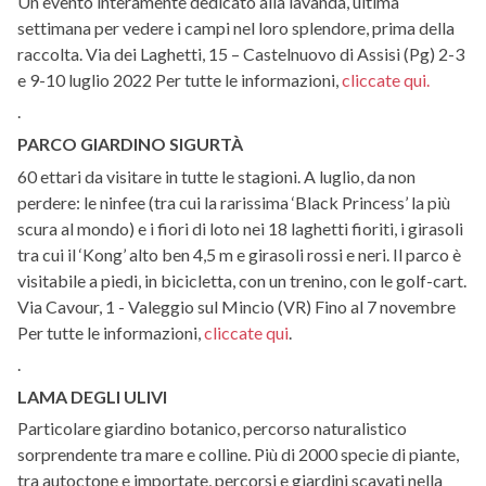
Un evento interamente dedicato alla lavanda, ultima
settimana per vedere i campi nel loro splendore, prima della
raccolta. Via dei Laghetti, 15 – Castelnuovo di Assisi (Pg) 2-3
e 9-10 luglio 2022 Per tutte le informazioni,
cliccate qui.
.
PARCO GIARDINO SIGURTÀ
60 ettari da visitare in tutte le stagioni. A luglio, da non
perdere: le ninfee (tra cui la rarissima ‘Black Princess’ la più
scura al mondo) e i fiori di loto nei 18 laghetti fioriti, i girasoli
tra cui il ‘Kong’ alto ben 4,5 m e girasoli rossi e neri. Il parco è
visitabile a piedi, in bicicletta, con un trenino, con le golf-cart.
Via Cavour, 1 - Valeggio sul Mincio (VR) Fino al 7 novembre
Per tutte le informazioni,
cliccate qui
.
.
LAMA DEGLI ULIVI
Particolare giardino botanico, percorso naturalistico
sorprendente tra mare e colline. Più di 2000 specie di piante,
tra autoctone e importate, percorsi e giardini scavati nella