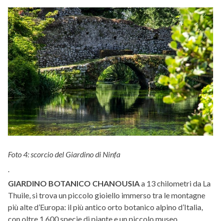
Foto 4: scorcio del Giardino di Ninfa
.
GIARDINO BOTANICO CHANOUSIA
a 13 chilometri da La
Thuile, si trova un piccolo gioiello immerso tra le montagne
più alte d’Europa: il più antico orto botanico alpino d’Italia,
con oltre 1.600 specie di piante e un piccolo museo.