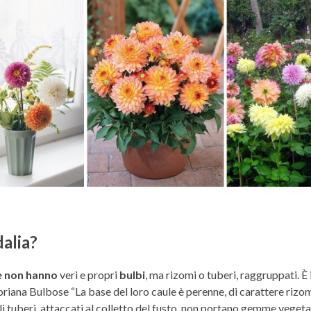
dalia?
ie non hanno
veri e propri
bulbi
, ma rizomi o tuberi, raggruppati. 
loriana Bulbose “La base del loro caule è perenne, di carattere riz
goli tuberi, attaccati al colletto del fusto, non portano gemme veget