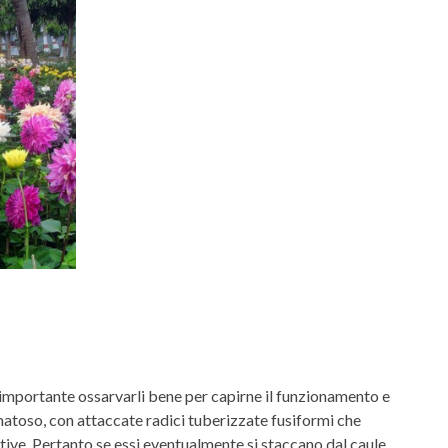
È importante ossarvarli bene per capirne il funzionamento e
omatoso, con attaccate radici tuberizzate fusiformi che
ative. Pertanto se essi eventualmente si staccano dal caule,