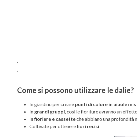
.
.
Come si possono utilizzare le dalie?
In giardino per creare
punti di colore in aiuole mis
In
grandi gruppi
, così le fioriture avranno un effet
In fioriere e cassette
che abbiano una profondità mi
Coltivate per ottenere
fiori recisi