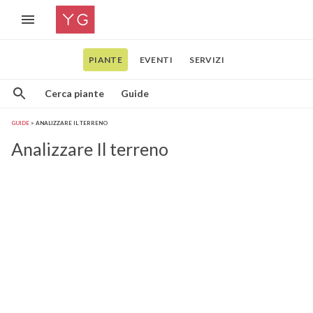
PIANTE
EVENTI
SERVIZI
Cerca piante
Guide
GUIDE
ANALIZZARE IL TERRENO
Analizzare Il terreno