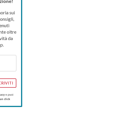
zione!
ria sui
onsigli,
enuti
nte oltre
vità da
p.
CRIVITI
vacy
e puoi
un click