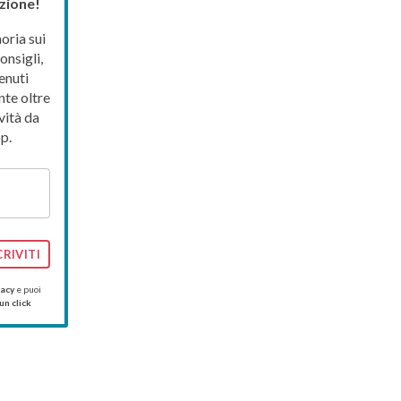
zione!
ria sui
onsigli,
enuti
nte oltre
vità da
p.
CRIVITI
vacy
e puoi
un click